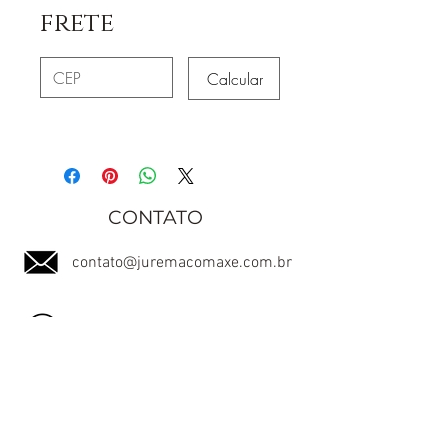
frete
Calcular
CONTATO
contato@juremacomaxe.com.br
TEL:
84 99180-4666
Política de Privacidade
Política de Envio