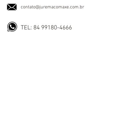
contato@juremacomaxe.com.br
TEL:
84 99180-4666
Política de Privacidade
Política de Envio
Política de Trocas e Devoluções
Nós aceitamos todos os métodos de