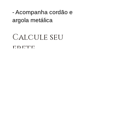
- Acompanha cordão e
argola metálica
Calcule seu
frete
Calcular
CONTATO
contato@juremacomaxe.com.br