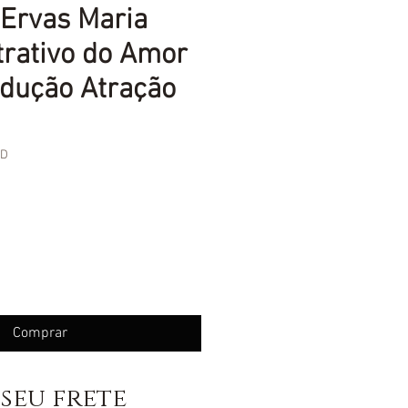
Ervas Maria
trativo do Amor
dução Atração
ND
eço
Comprar
seu frete