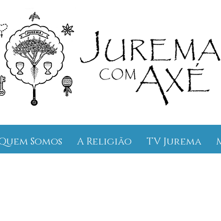
Quem Somos
A Religião
TV Jurema