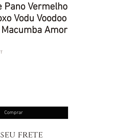
e Pano Vermelho
oxo Vodu Voodoo
 Macumba Amor
IT
eço
Comprar
seu frete