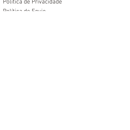
Política de Privacidade
Política de Envio
Política de Trocas e Devoluções
Nós aceitamos todos os métodos de
pagamentos