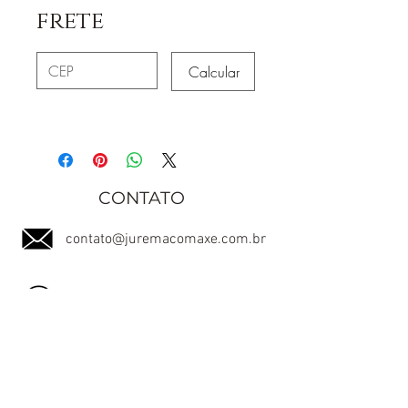
frete
Calcular
CONTATO
contato@juremacomaxe.com.br
TEL:
84 99180-4666
Política de Privacidade
Política de Envio