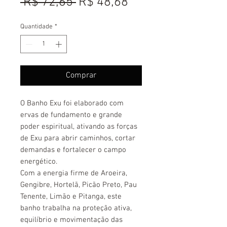
Preço
Preço
 R$ 72,65 
R$ 48,68
normal
promocional
Quantidade
*
Comprar
O Banho Exu foi elaborado com
ervas de fundamento e grande
poder espiritual, ativando as forças
de Exu para abrir caminhos, cortar
demandas e fortalecer o campo
energético.
Com a energia firme de Aroeira,
Gengibre, Hortelã, Picão Preto, Pau
Tenente, Limão e Pitanga, este
banho trabalha na proteção ativa,
equilíbrio e movimentação das