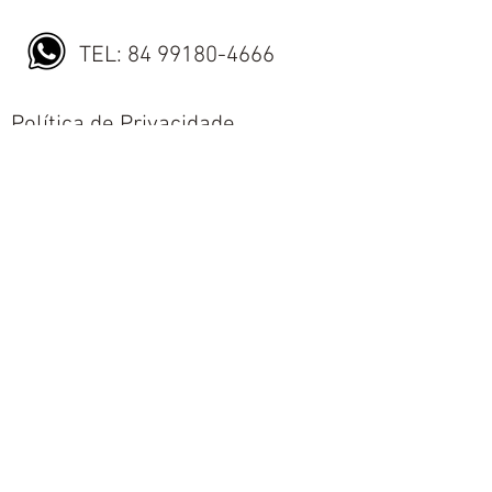
TEL:
84 99180-4666
Política de Privacidade
Política de Envio
Política de Trocas e Devoluções
Nós aceitamos todos os métodos de
pagamentos