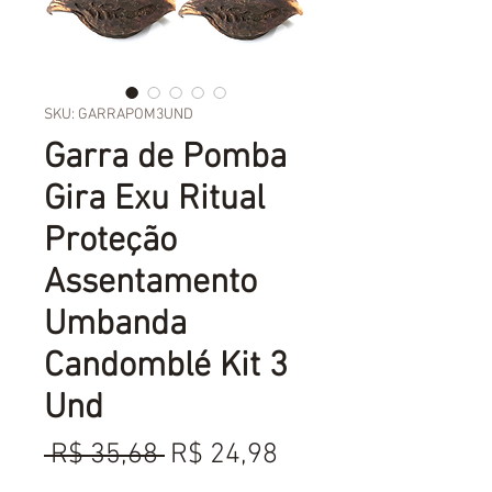
SKU: GARRAPOM3UND
Garra de Pomba
Gira Exu Ritual
Proteção
Assentamento
Umbanda
Candomblé Kit 3
Und
Preço
Preço
 R$ 35,68 
R$ 24,98
normal
promocional