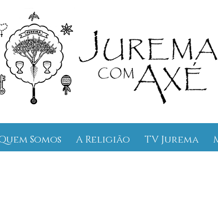
Quem Somos
A Religião
TV Jurema