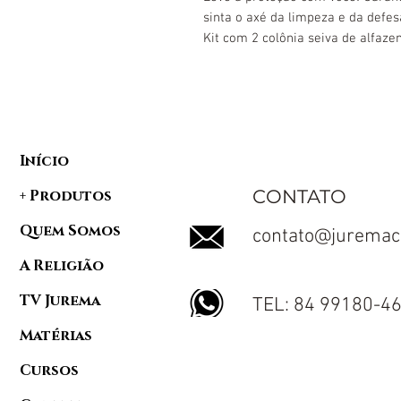
sinta o axé da limpeza e da defesa
Kit com 2 colônia seiva de alfaz
Início
CONTATO
+ Produtos
Quem Somos
contato@juremac
A Religião
TV Jurema
TEL: 84 99180-4
Matérias
Cursos