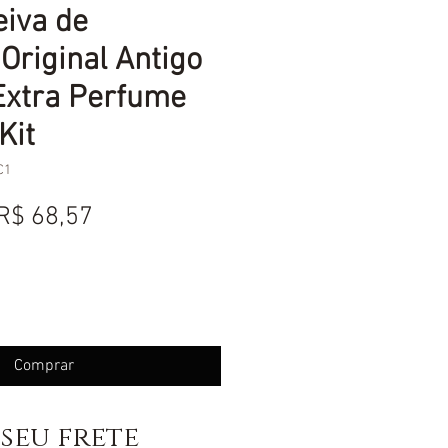
eiva de
Original Antigo
Extra Perfume
Kit
C1
Preço
Preço
R$ 68,57
normal
promocional
Comprar
seu frete