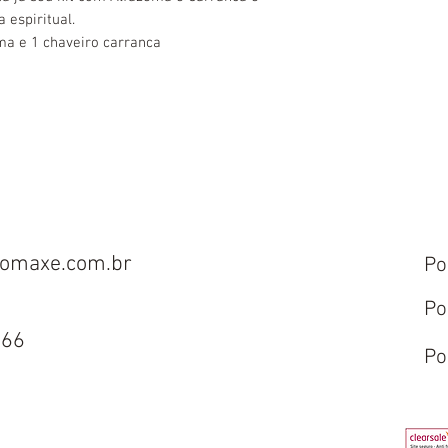
 espiritual.
ema e 1 chaveiro carranca
omaxe.com.br
Po
Po
666
Po