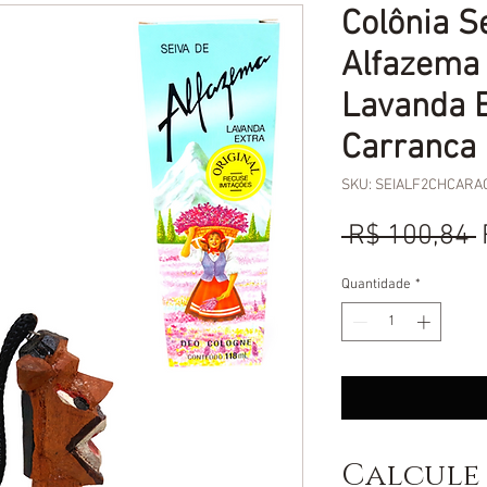
Colônia S
Alfazema 
Lavanda 
Carranca 
SKU: SEIALF2CHCARA
 R$ 100,84 
Quantidade
*
Calcule 