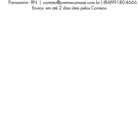
Parnamirim - RN |
contato@juremacomaxe.com.br
| (84)99180-4666
Envios: em até 2 dias úteis pelos Correios