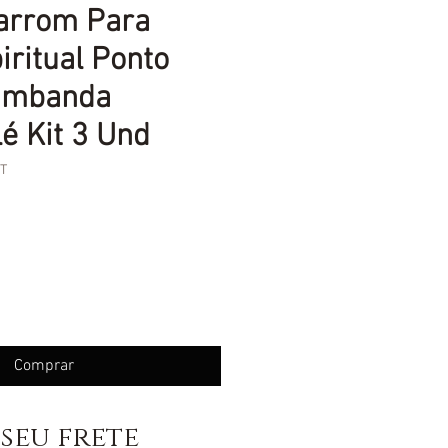
rrom Para
iritual Ponto
Umbanda
é Kit 3 Und
T
eço
Comprar
seu frete