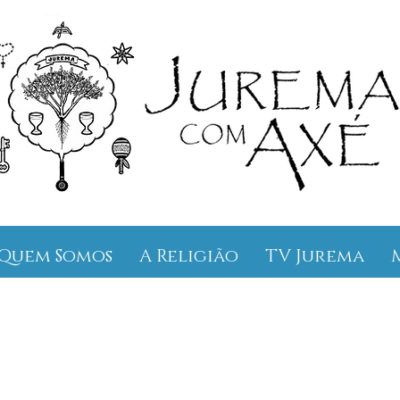
Quem Somos
A Religião
TV Jurema