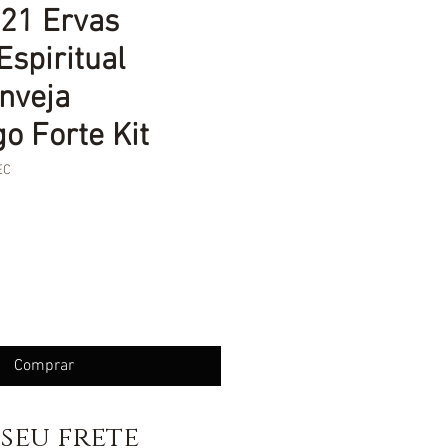
21 Ervas
Espiritual
nveja
o Forte Kit
EC
eço
Comprar
seu frete