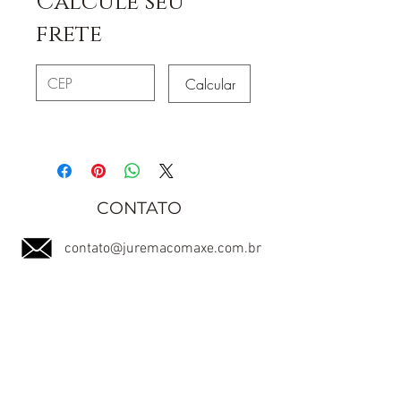
Calcule seu
frete
Calcular
CONTATO
contato@juremacomaxe.com.br
TEL:
84 99180-4666
Política de Privacidade
Política de Envio