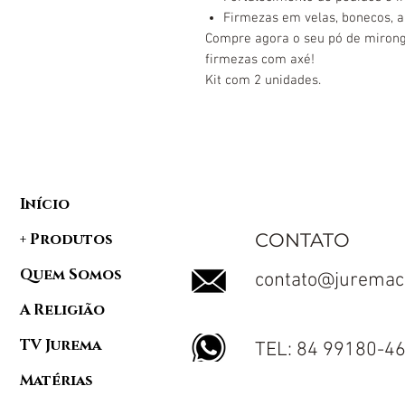
Firmezas em velas, bonecos, a
Compre agora o seu pó de mironga 
firmezas com axé!
Kit com 2 unidades.
Início
CONTATO
+ Produtos
Quem Somos
contato@juremac
A Religião
TV Jurema
TEL: 84 99180-4
Matérias