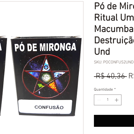
Pó de Mi
Ritual U
Macumba
Destruiçã
Und
SKU: POCONFUS2UND
P
 R$ 40,36 
R
n
Quantidade
*