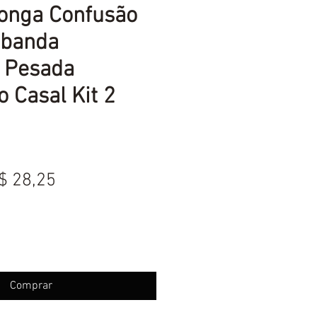
ronga Confusão
mbanda
 Pesada
o Casal Kit 2
reço
Preço
$ 28,25
ormal
promocional
Comprar