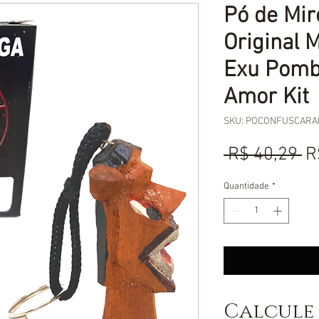
Pó de Mi
Original
Exu Pomb
Amor Kit
SKU: POCONFUSCARA
P
 R$ 40,29 
R
n
Quantidade
*
Calcule 