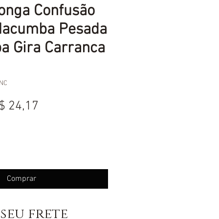
ronga Confusão
 Macumba Pesada
a Gira Carranca
NC
reço
Preço
$ 24,17
ormal
promocional
Comprar
seu frete