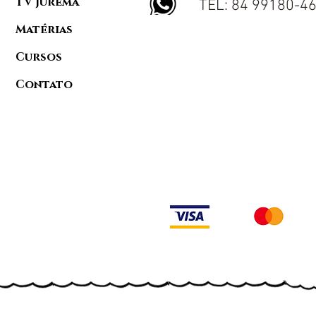
TV Jurema
TEL: 84 99180-4
Matérias
Cursos
Contato