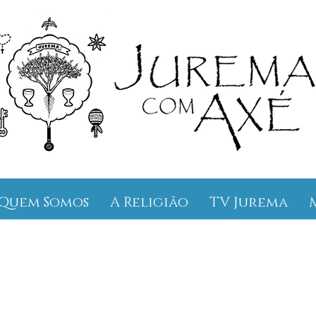
Quem Somos
A Religião
TV Jurema