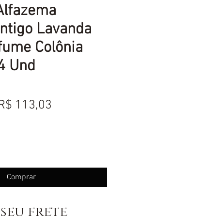
Alfazema
Antigo Lavanda
fume Colônia
4 Und
Preço
Preço
R$ 113,03
normal
promocional
Comprar
seu frete