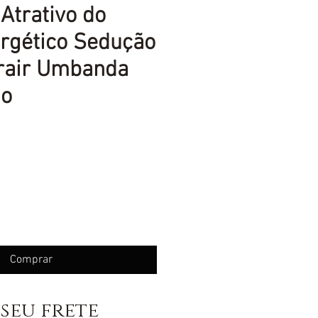
Atrativo do
rgético Sedução
trair Umbanda
ão
eço
Comprar
seu frete