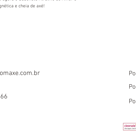
gnética e cheia de axé!
omaxe.com.br
Po
Po
666
Po