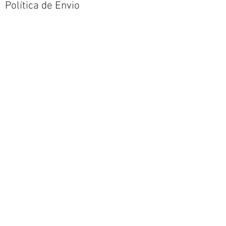
Política de Envio
Política de Trocas e Devoluções
Nós aceitamos todos os métodos de
pagamentos