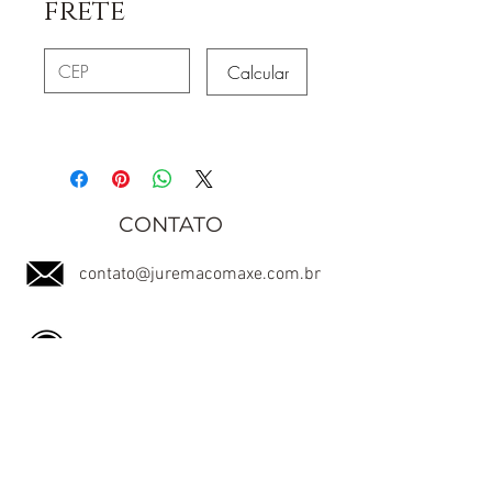
frete
Calcular
CONTATO
contato@juremacomaxe.com.br
TEL:
84 99180-4666
Política de Privacidade
Política de Envio