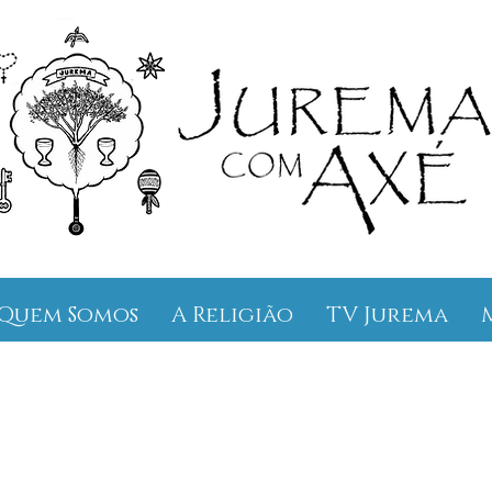
Quem Somos
A Religião
TV Jurema