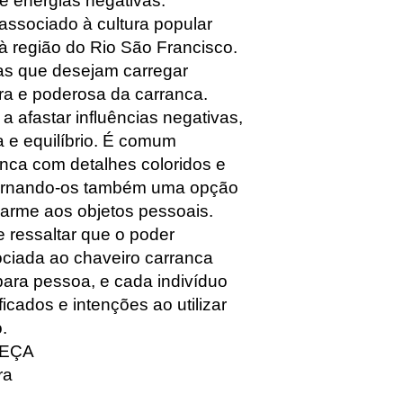
e energias negativas.
associado à cultura popular
 à região do Rio São Francisco.
as que desejam carregar
ora e poderosa da carranca.
a afastar influências negativas,
a e equilíbrio. É comum
anca com detalhes coloridos e
tornando-os também uma opção
harme aos objetos pessoais.
 ressaltar que o poder
ociada ao chaveiro carranca
ara pessoa, e cada indivíduo
ficados e intenções ao utilizar
.
PEÇA
ra