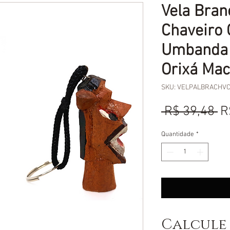
Vela Bra
Chaveiro 
Umbanda
Orixá Ma
SKU: VELPALBRACHV
P
 R$ 39,48 
R
n
Quantidade
*
Calcule 