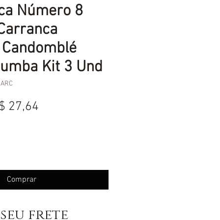
nca Número 8
Carranca
 Candomblé
cumba Kit 3 Und
CARC
reço
Preço
$ 27,64
ormal
promocional
Comprar
seu frete