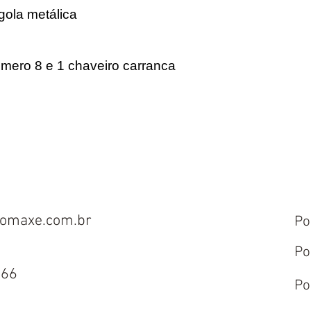
gola metálica
número 8 e 1 chaveiro carranca
omaxe.com.br
Po
Po
666
Po