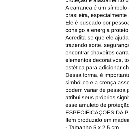
proteção e afastamento d
A carranca é um símbolo 
brasileira, especialmente
Ele é buscado por pesso
consigo a energia protet
Acredita-se que ele ajuda 
trazendo sorte, seguranç
encontrar chaveiros carr
elementos decorativos, 
estética para adicionar c
Dessa forma, é importante
simbólico e a crença ass
podem variar de pessoa p
atribui seus próprios signi
esse amuleto de proteção
ESPECIFICAÇÕES DA 
Item produzido e
m madei
- Tamanho 5 x 2,5 cm