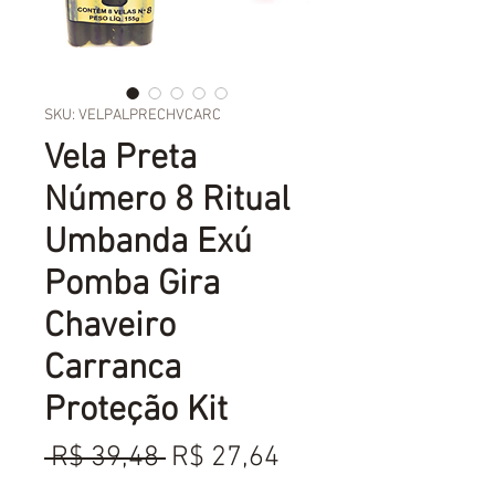
SKU: VELPALPRECHVCARC
Vela Preta
Número 8 Ritual
Umbanda Exú
Pomba Gira
Chaveiro
Carranca
Proteção Kit
Preço
Preço
 R$ 39,48 
R$ 27,64
normal
promocional