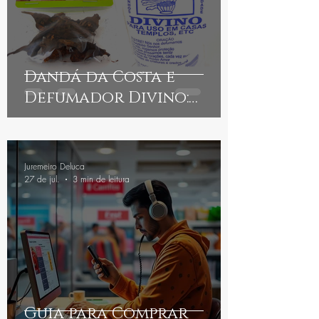
Dandá da Costa e
Defumador Divino:
benefícios, indicações e
cuidados
Juremeiro Deluca
27 de jul.
3 min de leitura
Guia para Comprar