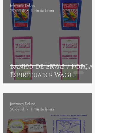
Juremeiro Deluca
29 de jul.
1 min de leitura
Banho de Ervas 7 Forças
Espirituais e Wagi
Africano: um ritual de
firmeza, harmonia e
amor
Juremeiro Deluca
28 de jul.
1 min de leitura