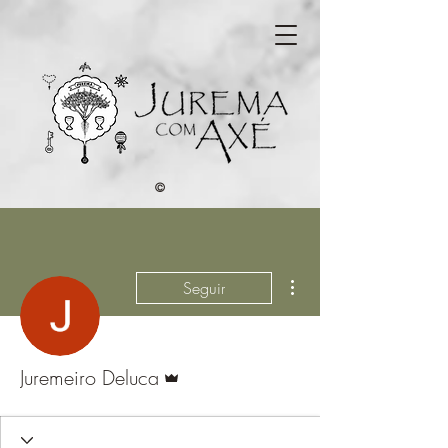
©
Mais ações
Seguir
Administrador
Juremeiro Deluca