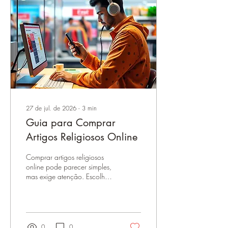
27 de jul. de 2026
∙
3
min
Guia para Comprar
Artigos Religiosos Online
Comprar artigos religiosos
online pode parecer simples,
mas exige atenção. Escolher
produtos que respeitem a
tradição e tenham qualidade
é fundamental.
0
0