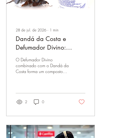
28 de jul. de 2026
∙
1
min
Dandá da Costa e
Defumador Divino:
benefícios, indicações e
O Defumador Divino
cuidados
combinado com o Dandá da
Costa forma um composto
tradicional muito procurado
para defumação e
harmonização energética do
ambiente, ajudando a
renovar as vibrações e trazer
2
0
mais leveza para o dia a
dia.