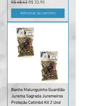
Preço normal
Preço promocional
R$ 48,43
R$ 33,90
Adicionar ao carrinho
Banho Malunguinho Guardião
Jurema Sagrada Juremeiros
Proteção Catimbó Kit 2 Und