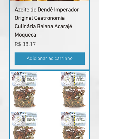
Azeite de Dendê Imperador
Original Gastronomia
Culinária Baiana Acarajé
Moqueca
Preço
R$ 38,17
Adicionar ao carrinho