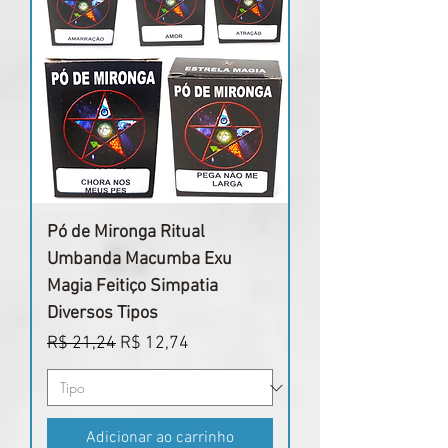
Pó de Mironga Ritual
Umbanda Macumba Exu
Magia Feitiço Simpatia
Diversos Tipos
Preço normal
Preço promocional
R$ 21,24
R$ 12,74
Adicionar ao carrinho