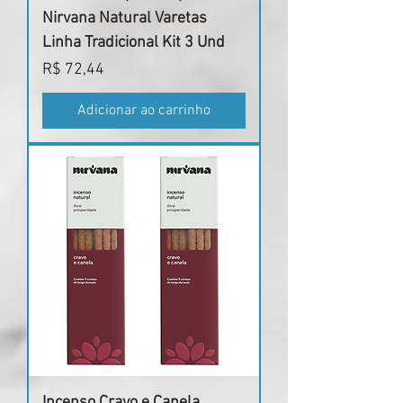
Nirvana Natural Varetas
Linha Tradicional Kit 3 Und
Preço
R$ 72,44
Adicionar ao carrinho
Incenso Cravo e Canela