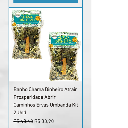
Banho Chama Dinheiro Atrair
Prosperidade Abrir
Caminhos Ervas Umbanda Kit
2 Und
Preço normal
Preço promocional
R$ 48,43
R$ 33,90