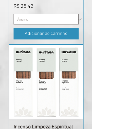
Preço
R$ 25,42
Adicionar ao carrinho
Incenso Limpeza Espiritual