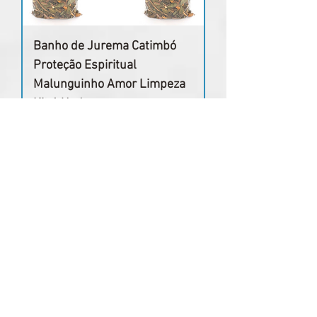
Banho de Jurema Catimbó
Proteção Espiritual
Malunguinho Amor Limpeza
Kit 4 Und
Preço normal
Preço promocional
R$ 96,87
R$ 67,81
Adicionar ao carrinho