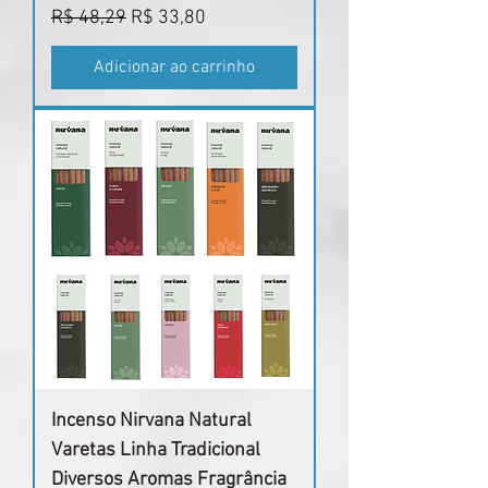
Preço normal
Preço promocional
R$ 48,29
R$ 33,80
Adicionar ao carrinho
Incenso Nirvana Natural
Varetas Linha Tradicional
Diversos Aromas Fragrância