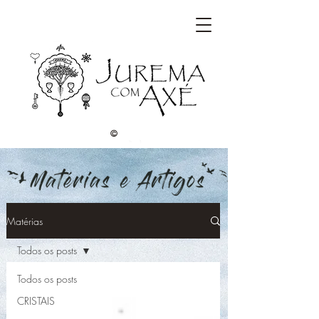
©
Matérias
Todos os posts
Todos os posts
CRISTAIS