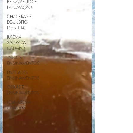
BENZIMENTO E
DEFUMAÇÃO
CHACKRAS E
EQUILÍBRIO
ESPIRITUAL
JUREMA
SAGRADA
CATIMBÓ
TAROT E
ENSINAMENTOS
ENTIDADES
ENSINAMENTOS
ORIXÁS E
ENSINAMENTOS
LOJA JUREMA
COM AXÉ