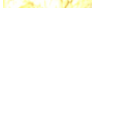
Juremeiro Deluca
5 de jul. de 2023
1 min de leitura
Banho de Equilíbrio com
Exu: Harmonize sua
mente, corpo e espírito