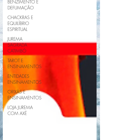
BENZIMENTO E
DEFUMAÇÃO
CHACKRAS E
EQUILÍBRIO
ESPIRITUAL
JUREMA
SAGRADA
CATIMBÓ
TAROT E
ENSINAMENTOS
ENTIDADES
ENSINAMENTOS
ORIXÁS E
ENSINAMENTOS
LOJA JUREMA
COM AXÉ