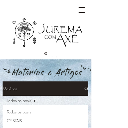
©
Matérias
Todos os posts
Todos os posts
CRISTAIS