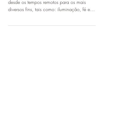
As velas sempre foram um objeto utilizados
desde os tempos remotos para os mais
diversos fins, tais como: iluminação, fé e
devoção. Desde...
CONTATO
contato@juremacomaxe.com.br
TEL:
84 99180-4666
Política de Privacidade
Política de Envio
Política de Trocas e Devoluções