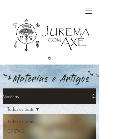
©
Matérias
Todos os posts
Todos os posts
CRISTAIS