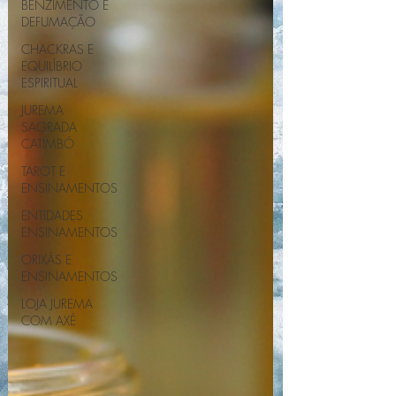
BENZIMENTO E
DEFUMAÇÃO
CHACKRAS E
EQUILÍBRIO
ESPIRITUAL
JUREMA
SAGRADA
CATIMBÓ
TAROT E
ENSINAMENTOS
ENTIDADES
ENSINAMENTOS
ORIXÁS E
ENSINAMENTOS
LOJA JUREMA
COM AXÉ