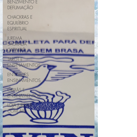
BENZIMENTO E
DEFUMAÇÃO
CHACKRAS E
EQUILÍBRIO
ESPIRITUAL
JUREMA
SAGRADA
CATIMBÓ
TAROT E
ENSINAMENTOS
ENTIDADES
ENSINAMENTOS
ORIXÁS E
ENSINAMENTOS
LOJA JUREMA
COM AXÉ