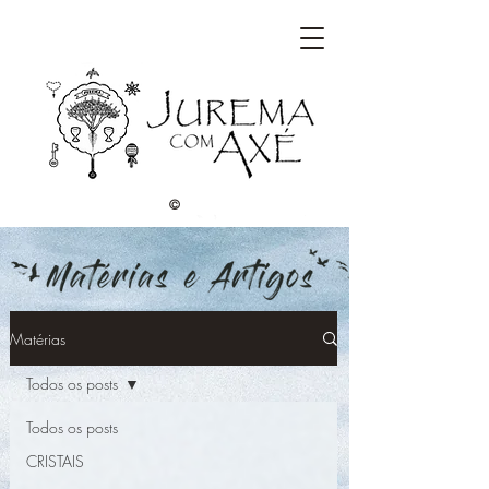
©
Matérias
Todos os posts
Todos os posts
CRISTAIS