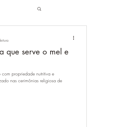
ATIMBÓ
eitura
a que serve o mel e
 com propriedade nutritiva e
zado nas cerimônias religiosa de