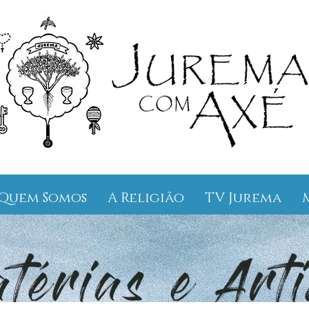
Quem Somos
A Religião
TV Jurema