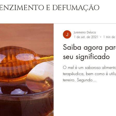
ENZIMENTO E DEFUMAÇÃO
IRITUAL
JUREMA SAGRADA C
Juremeiro Deluca
1 de set. de 2021
1 min de l
Saiba agora par
ENTIDADES ENSINAMENTOS
seu significado
O mel é um saboroso alimento
LOJA JUREMA COM AXÉ
terapêudica, bem como é utili
terreiro. Segundo...