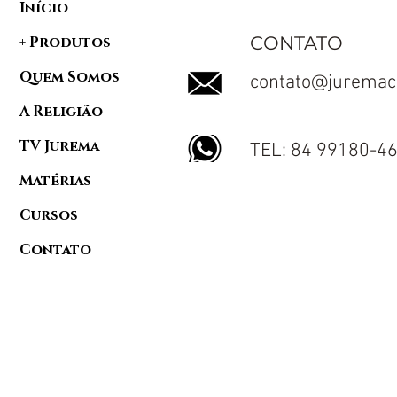
Início
CONTATO
+ Produtos
Quem Somos
contato@juremac
A Religião
TV Jurema
TEL: 84 99180-4
Matérias
Cursos
Contato