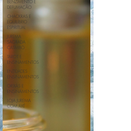
BENZIMENTO E
DEFUMAÇÃO
CHACKRAS E
EQUILÍBRIO
ESPIRITUAL
JUREMA
SAGRADA
CATIMBÓ
TAROT E
ENSINAMENTOS
ENTIDADES
ENSINAMENTOS
ORIXÁS E
ENSINAMENTOS
LOJA JUREMA
COM AXÉ