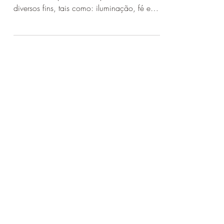
As velas sempre foram um objeto utilizados
desde os tempos remotos para os mais
diversos fins, tais como: iluminação, fé e
devoção. Desde...
CONTATO
contato@juremacomaxe.com.br
TEL:
84 99180-4666
Política de Privacidade
Política de Envio
Política de Trocas e Devoluções