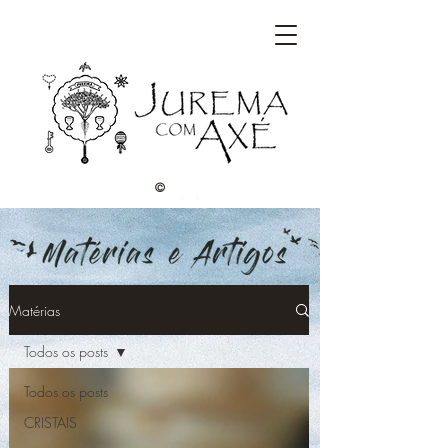
©
Matérias
Todos os posts
Todos os posts
CRISTAIS