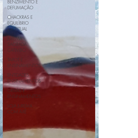
BENZIMENTO E
DEFUMAÇÃO
CHACKRAS E
EQUILÍBRIO
ESPIRITUAL
JUREMA
SAGRADA
CATIMBÓ
TAROT E
ENSINAMENTOS
ENTIDADES
ENSINAMENTOS
ORIXÁS E
ENSINAMENTOS
LOJA JUREMA
COM AXÉ