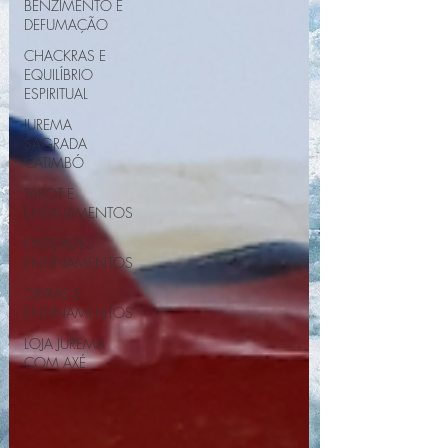
BENZIMENTO E
DEFUMAÇÃO
CHACKRAS E
EQUILÍBRIO
ESPIRITUAL
JUREMA
SAGRADA
CATIMBÓ
TAROT E
ENSINAMENTOS
ENTIDADES
ENSINAMENTOS
ORIXÁS E
ENSINAMENTOS
LOJA JUREMA
COM AXÉ