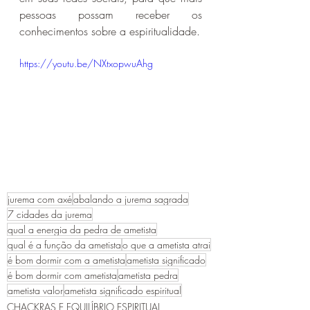
pessoas possam receber os 
conhecimentos sobre a espiritualidade. 
https://youtu.be/NXtxopwuAhg
jurema com axé
abalando a jurema sagrada
7 cidades da jurema
qual a energia da pedra de ametista
qual é a função da ametista
o que a ametista atrai
é bom dormir com a ametista
ametista significado
é bom dormir com ametista
ametista pedra
ametista valor
ametista significado espiritual
CHACKRAS E EQUILÍBRIO ESPIRITUAL