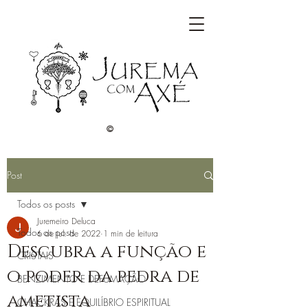
©
Post
Todos os posts
Juremeiro Deluca
Todos os posts
6 de jul. de 2022
1 min de leitura
Descubra a função e
CRISTAIS
o poder da pedra de
BENZIMENTO E DEFUMAÇÃO
ametista
CHACKRAS E EQUILÍBRIO ESPIRITUAL