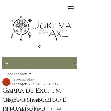
©
Post
Todos os posts
Juremeiro Deluca
Todos os posts
11 de jun. de 2023
1 min de leitura
Garra de Exu: Um
CRISTAIS
objeto simbólico e
BENZIMENTO E DEFUMAÇÃO
ritualístico
CHACKRAS E EQUILÍBRIO ESPIRITUAL