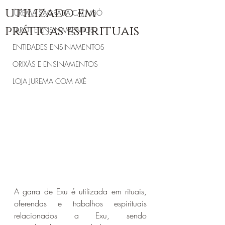
utilizado em
JUREMA SAGRADA CATIMBÓ
práticas espirituais
TAROT E ENSINAMENTOS
ENTIDADES ENSINAMENTOS
ORIXÁS E ENSINAMENTOS
LOJA JUREMA COM AXÉ
A garra de Exu é utilizada em rituais, 
oferendas e trabalhos espirituais 
relacionados a Exu, sendo 