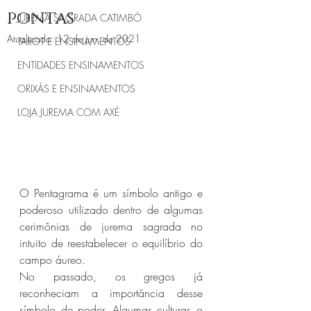
pontas
JUREMA SAGRADA CATIMBÓ
Atualizado:
12 de jun. de 2021
TAROT E ENSINAMENTOS
ENTIDADES ENSINAMENTOS
ORIXÁS E ENSINAMENTOS
LOJA JUREMA COM AXÉ
O Pentagrama é um símbolo antigo e 
poderoso utilizado dentro de algumas 
cerimônias de jurema sagrada no 
intuito de reestabelecer o equilíbrio do 
campo áureo.
No passado, os gregos já 
reconheciam a importância desse 
símbolo de poder. Algumas culturas o 