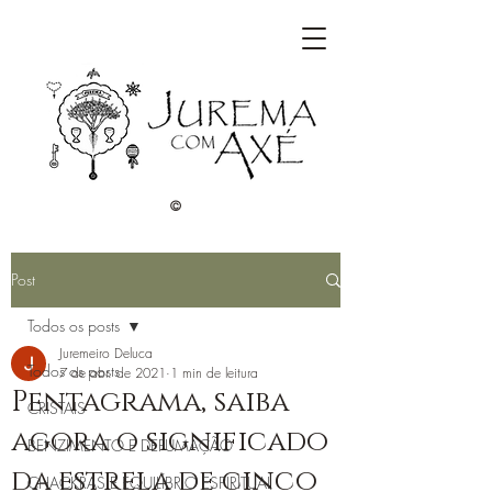
©
Post
Todos os posts
Juremeiro Deluca
Todos os posts
7 de abr. de 2021
1 min de leitura
Pentagrama, saiba
CRISTAIS
agora o significado
BENZIMENTO E DEFUMAÇÃO
da estrela de cinco
CHACKRAS E EQUILÍBRIO ESPIRITUAL