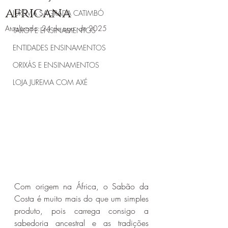
africana
JUREMA SAGRADA CATIMBÓ
Atualizado:
24 de ago. de 2025
TAROT E ENSINAMENTOS
ENTIDADES ENSINAMENTOS
ORIXÁS E ENSINAMENTOS
LOJA JUREMA COM AXÉ
Com origem na África, o Sabão da 
Costa é muito mais do que um simples 
produto, pois carrega consigo a 
sabedoria ancestral e as tradições 