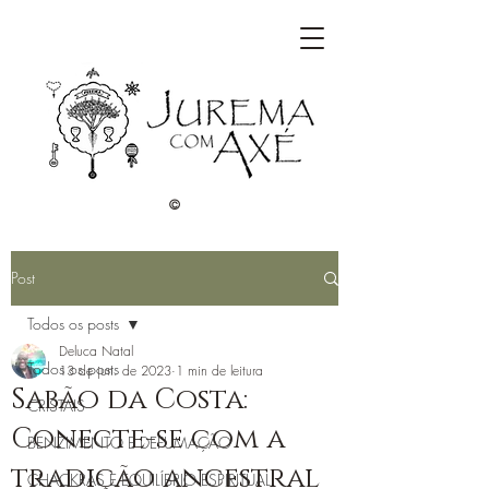
©
Post
Todos os posts
Deluca Natal
Todos os posts
13 de jun. de 2023
1 min de leitura
Sabão da Costa:
CRISTAIS
Conecte-se com a
BENZIMENTO E DEFUMAÇÃO
tradição ancestral
CHACKRAS E EQUILÍBRIO ESPIRITUAL