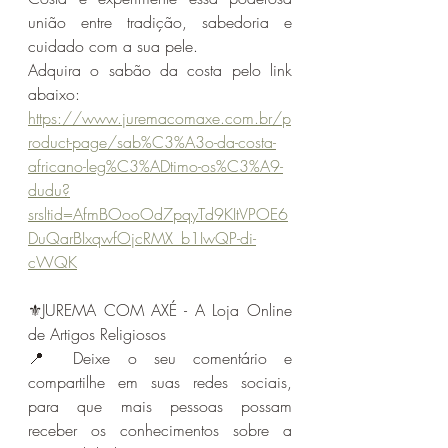
união entre tradição, sabedoria e 
cuidado com a sua pele.
Adquira o sabão da costa pelo link 
abaixo:
https://www.juremacomaxe.com.br/p
roduct-page/sab%C3%A3o-da-costa-
africano-leg%C3%ADtimo-os%C3%A9-
dudu?
srsltid=AfmBOooOd7pqyTd9KItVPOE6
DuQarBIxqwfOjcRMX_b1IwQP-di-
cWQK
⚜️JUREMA COM AXÉ - A Loja Online 
de Artigos Religiosos 
📍 Deixe o seu comentário e 
compartilhe em suas redes sociais, 
para que mais pessoas possam 
receber os conhecimentos sobre a 