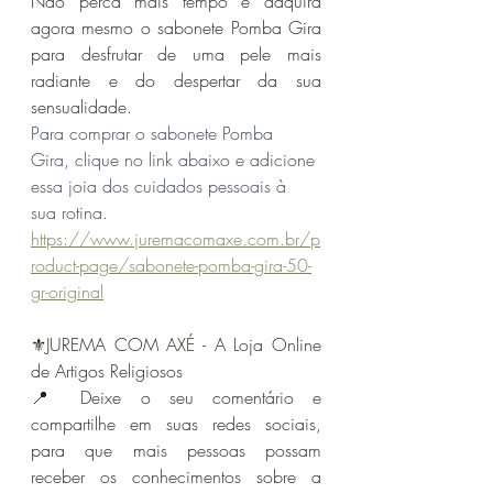
Não perca mais tempo e adquira 
agora mesmo o sabonete Pomba Gira 
para desfrutar de uma pele mais 
radiante e do despertar da sua 
sensualidade.
Para comprar o sabonete Pomba 
Gira, clique no link abaixo e adicione 
essa joia dos cuidados pessoais à 
sua rotina. 
https://www.juremacomaxe.com.br/p
roduct-page/sabonete-pomba-gira-50-
gr-original
⚜️JUREMA COM AXÉ - A Loja Online 
de Artigos Religiosos 
📍 Deixe o seu comentário e 
compartilhe em suas redes sociais, 
para que mais pessoas possam 
receber os conhecimentos sobre a 