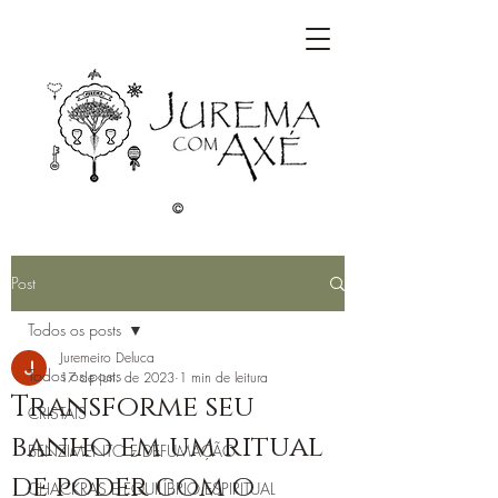
©
Post
Todos os posts
Juremeiro Deluca
Todos os posts
17 de jun. de 2023
1 min de leitura
Transforme seu
CRISTAIS
banho em um ritual
BENZIMENTO E DEFUMAÇÃO
de poder com o
CHACKRAS E EQUILÍBRIO ESPIRITUAL