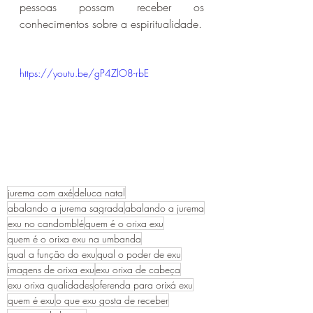
pessoas possam receber os 
conhecimentos sobre a espiritualidade.
https://youtu.be/gP4ZlO8-rbE
jurema com axé
deluca natal
abalando a jurema sagrada
abalando a jurema
exu no candomblé
quem é o orixa exu
quem é o orixa exu na umbanda
qual a função do exu
qual o poder de exu
imagens de orixa exu
exu orixa de cabeça
exu orixa qualidades
oferenda para orixá exu
quem é exu
o que exu gosta de receber