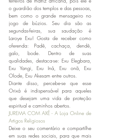
terreiros de matriz africana, pois ele é 
o guardião dos templos e das pessoas, 
bem como o grande mensageiro no 
jogo de búzios. Seu dia são as 
segundas-feiras, sua saudação é 
Laroye Exu! Gosta de receber como 
oferenda: Padê, cachaça, dendê, 
galo, bode. Dentro de suas 
qualidades, destaca-se: Exu Elegbara, 
Exu Yangi, Exu Iná, Exu onã, Exu 
Olode, Exu Akesam entre outros.
Diante disso, percebe-se que esse 
Orixá é indispensável para aqueles 
que desejam uma vida de proteção 
espiritual e caminhos abertos.
JUREMA COM AXÉ - A Loja Online de 
Artigos Religiosos 
Deixe o seu comentário e compartilhe 
em suas redes sociais, para que mais 