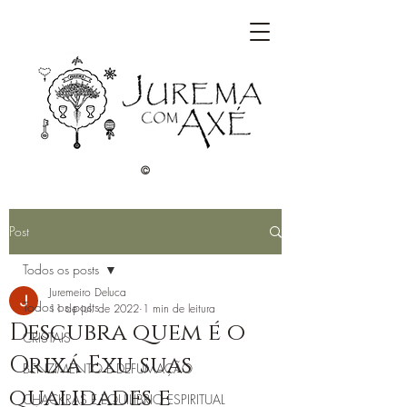
©
Post
Todos os posts
Juremeiro Deluca
Todos os posts
11 de jul. de 2022
1 min de leitura
Descubra quem é o
CRISTAIS
Orixá Exu suas
BENZIMENTO E DEFUMAÇÃO
qualidades e
CHACKRAS E EQUILÍBRIO ESPIRITUAL