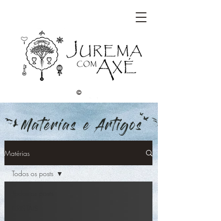
©
Matérias
Todos os posts
Todos os posts
CRISTAIS