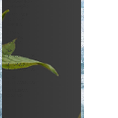
BENZIMENTO E
DEFUMAÇÃO
CHACKRAS E
EQUILÍBRIO
ESPIRITUAL
JUREMA
SAGRADA
CATIMBÓ
TAROT E
ENSINAMENTOS
ENTIDADES
ENSINAMENTOS
ORIXÁS E
ENSINAMENTOS
LOJA JUREMA
COM AXÉ