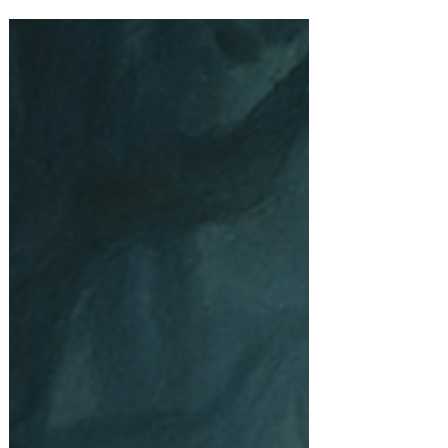
Joana era uma mulher batalhadora. Criada
no subúrbio do Recife, vendia quentinhas
para sustentar os dois filhos e a mãe idosa.
Por mais que se esforçasse, o dinheiro mal
dava para cobrir as contas.