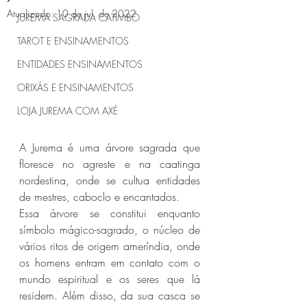
Atualizado:
10 de jul. de 2022
JUREMA SAGRADA CATIMBÓ
TAROT E ENSINAMENTOS
ENTIDADES ENSINAMENTOS
ORIXÁS E ENSINAMENTOS
LOJA JUREMA COM AXÉ
A Jurema é uma árvore sagrada que 
floresce no agreste e na caatinga 
nordestina, onde se cultua entidades 
de mestres, caboclo e encantados.
Essa árvore se constitui enquanto 
símbolo mágico-sagrado, o núcleo de 
vários ritos de origem ameríndia, onde 
os homens entram em contato com o 
mundo espiritual e os seres que lá 
residem. Além disso, da sua casca se 