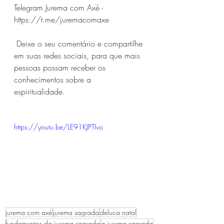
Telegram Jurema com Axé - 
https://t.me/juremacomaxe
 Deixe o seu comentário e compartilhe 
em suas redes sociais, para que mais 
pessoas possam receber os 
conhecimentos sobre a 
espiritualidade. 
https://youtu.be/LE91KJPTIvo
jurema com axé
jurema sagrada
deluca natal
fundamentos da jurema sagrada
a jurema sagrada