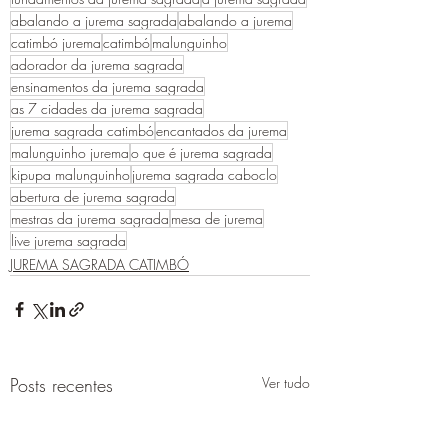
abalando a jurema sagrada
abalando a jurema
catimbó jurema
catimbó
malunguinho
adorador da jurema sagrada
ensinamentos da jurema sagrada
as 7 cidades da jurema sagrada
jurema sagrada catimbó
encantados da jurema
malunguinho jurema
o que é jurema sagrada
kipupa malunguinho
jurema sagrada caboclo
abertura de jurema sagrada
mestras da jurema sagrada
mesa de jurema
live jurema sagrada
JUREMA SAGRADA CATIMBÓ
Posts recentes
Ver tudo